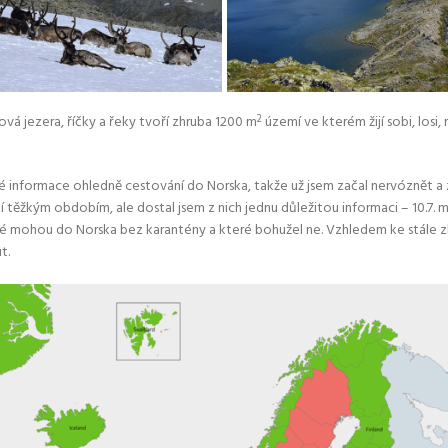
ová jezera, říčky a řeky tvoří zhruba 1200 m
2
území ve kterém žijí sobi, losi,
dné informace ohledně cestování do Norska, takže už jsem začal nervóznět a z
těžkým obdobím, ale dostal jsem z nich jednu důležitou informaci – 10.7. 
 mohou do Norska bez karantény a které bohužel ne. Vzhledem ke stále zhor
t.