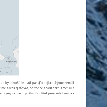
bylo horší, že kvůli panující nejistotě jsme neměli
me začali zjišťovat, co vše se s nařízeními změnilo a
et vymyslet něco jiného. Obhlíželi jsme autobusy, ale