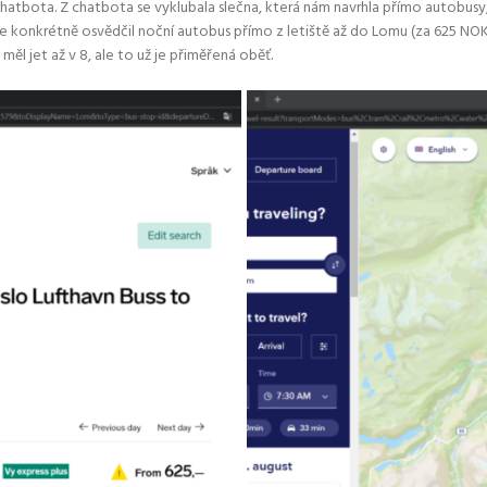
chatbota. Z chatbota se vyklubala slečna, která nám navrhla přímo autobusy,
m se konkrétně osvědčil noční autobus přímo z letiště až do Lomu (za 625 NO
 jet až v 8, ale to už je přiměřená oběť.