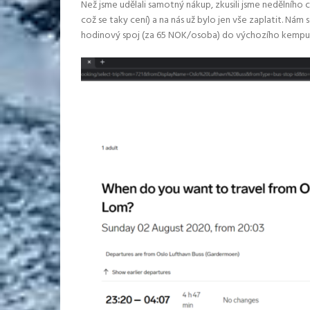
Než jsme udělali samotný nákup, zkusili jsme nedělního 
což se taky cení) a na nás už bylo jen vše zaplatit. Ná
hodinový spoj (za 65 NOK/osoba) do výchozího kempu měl