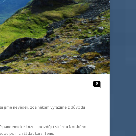
0
asu jsme nevěděli, zda někam vyrazíme z důvodu
bě pandemické krize a později i stránku Norského
udou po nich žádat karanténu.