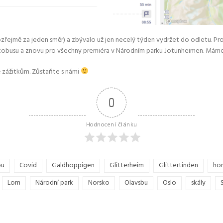
ozřejmě za jeden směr) a zbývalo už jen necelý týden vydržet do odletu. P
 autobusu a znovu pro všechny premiéra v Národním parku Jotunheimen. Máme
ně zážitkům. Zůstaňte s námi
0
Hodnocení článku
ou
Covid
Galdhoppigen
Glitterheim
Glittertinden
ho
Lom
Národní park
Norsko
Olavsbu
Oslo
skály