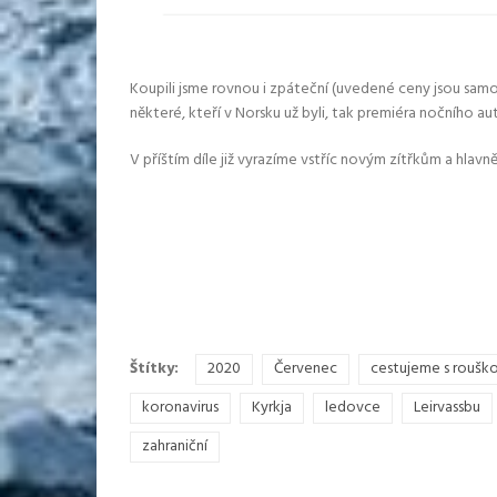
Koupili jsme rovnou i zpáteční (uvedené ceny jsou sam
některé, kteří v Norsku už byli, tak premiéra nočního
V příštím díle již vyrazíme vstříc novým zítřkům a hlav
Štítky:
2020
Červenec
cestujeme s roušk
koronavirus
Kyrkja
ledovce
Leirvassbu
zahraniční