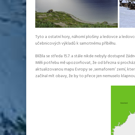
Tyto a ostatní hory, náhorní plošiny a ledovce a ledovc
učebnicových výkladů k samotnému příběhu.
Blížila se středa 15.7. a stále nikde nebyly dostupné žá
Měli potřebu mě upozorňovat, že od března si prochází 
aktualizovanou mapu Evropy se ‚semaforem‘ zemí, které
začínal mít obavy, že by to přece jen nemuselo klapnou