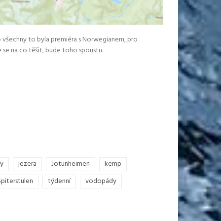
ro všechny to byla premiéra s Norwegianem, pro
 se na co těšit, bude toho spoustu.
ry
jezera
Jotunheimen
kemp
Spiterstulen
týdenní
vodopády