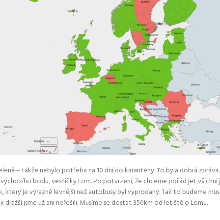
 – takže nebylo potřeba na 10 dní do karantény. To byla dobrá zpráva. Co 
 výchozího bodu, vesničky Lom. Po potvrzení, že chceme pořád jet všichni js
lak, který je výrazně levnější než autobusy byl vyprodaný. Tak to budeme mus
x dražší jsme už ani neřešili. Musíme se dostat 350km od letiště o Lomu.