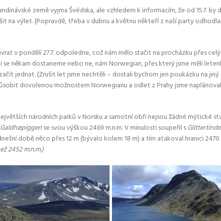
kandinávské země vyjma Švédska, ale vzhledem k informacím, že od 15.7. by
it na výlet. (Popravdě, třeba v dubnu a květnu někteří z naší party odhodla
návrat v pondělí 27.7. odpoledne, což nám mělo stačit na procházku přes ce
tli se někam dostaneme nebo ne, nám Norwegian, přes který jsme měli letenk
li začít jednat. (Zrušit let jsme nechtěli – dostali bychom jen poukázku na jin
sobit dovolenou možnostem Norwegianu a odlet z Prahy jsme naplánovali už 
jvětších národních parků v Norsku a samotní obři nejsou žádné mýtické stv
Galdhøpiggen
se svou výškou 2469 m.n.m. V minulosti soupeřil s
Glittertin
ešní době něco přes 12 m (bývalo kolem 18 m) a tím atakoval hranici 2470 
ež 2452 m.n.m.)