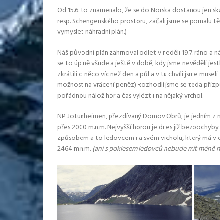
Od 15.6. to znamenalo, že se do Norska dostanou jen s
resp. Schengenského prostoru, začali jsme se pomalu těš
vymyslet náhradní plán.)
Náš původní plán zahrnoval odlet v neděli 19.7. ráno a 
se to úplně všude a ještě v době, kdy jsme nevěděli jes
zkrátili o něco víc než den a půl a v tu chvíli jsme muse
možnost na vrácení peněz) Rozhodli jsme se teda přizpů
pořádnou nálož hor a čas vylézt i na nějaký vrchol.
NP Jotunheimen, přezdívaný Domov Obrů, je jedním z ne
přes 2000 m.n.m. Nejvyšší horou je dnes již bezpochyby
způsobem a to ledovcem na svém vrcholu, který má v dn
2464 m.n.m.
(ani s poklesem ledovců nebude mít méně n