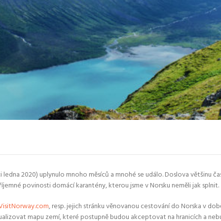
nci ledna 2020) uplynulo mnoho měsíců a mnohé se událo. Doslova většinu č
říjemné povinosti domácí karantény, kterou jsme v Norsku neměli jak splnit.
VisitNorway.com
, resp. jejich stránku věnovanou cestování do Norska v do
ktualizovat mapu zemí, které postupně budou akceptovat na hranicích a neb