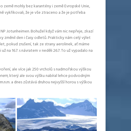
 do země mohly bez karantény i země Evropské Unie,
ně vykřikovali, že je vše ztraceno a že je potřeba
lý NP Jotunheimen. Bohužel když vám nic nepřeje, zkazí
y změnil den i časy odletů. Prakticky nám celý výlet
ý let, pokud zrušení, tak ze strany aerolinek, ať máme
na 16.7. s návratem v neděli 26.7. To už vypadalo na
oření, ale více jak 250 vrcholů s nadmořskou výškou
denem
, který ale svou výšku nabíral lehce podvodným
m.n.m. a dnes zůstává druhou nejvyšší horou s výškou