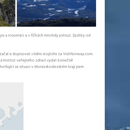
 rysi a rosomáci a v říčkách mnohdy pstruzi. Zpátky od
ačal si dopisovat s lidmi stojícími za VisitNorway.com.
má Institut veřejného zdraví vydat konečně
šující se situaci v Moravskoslezském kraji jsem