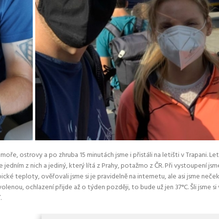
 moře, ostrovy a po zhruba 15 minutách jsme i přistáli na letišti v Trapani. 
je jedním z nich a jediný, který lítá z Prahy, potažmo z ČR. Při vystoupení j
ké teploty, ověřovali jsme si je pravidelně na internetu, ale asi jsme neč
nou, ochlazení přijde až o týden později, to bude už jen 37°C. Šli jsme si
.