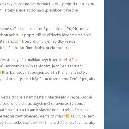
asicky museli udělat domácí úkol – projít si turistickou
 a taky si udělat domácí „predikce“ ohledně
námé spíše tamní mafií než památkami. Půjčili jsme si
 sebou nebrali a popravdě ne vždycky hledáme odlehlé
talcars.com
, který akumuluje nabídky všech
adost, že podpoříme Sicilskou ekonomiku.
 přes stránky nízkonákladových aerolinek
AZair
.
vůli místním denním teplotám, jezdí jen zapřísáhlí
Plán byl tedy následující: odlet z Prahy na letiště v
– slibovali jsme si báječnou dovolenou. Teď už jen, aby
i vedla dobře a nám nestálo vlastně nic v cestě. Kromě
s na telefonu a chatu, abych měl správně potvrzenou
háte na auto a to auto vlastně nemusí být. Vše se ale
tě nebrat tolik oblečení, nemá to smysl
)
a v ruce jsem
ý test, očkovací certifikát – prostě úplně všechno, aby