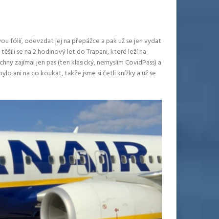
ou fólií, odevzdat jej na přepážce a pak už se jen vydat
ěšili se na 2 hodinový let do Trapani, které leží na
hny zajímal jen pas (ten klasický, nemyslím CovidPass) a
bylo ani na co koukat, takže jsme si četli knížky a už se