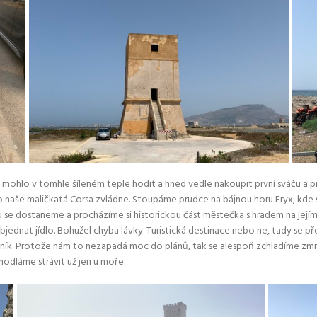
hlo v tomhle šíleném teple hodit a hned vedle nakoupit první sváču a pití. 
o naše maličkatá Corsa zvládne. Stoupáme prudce na bájnou horu Eryx, kde 
 se dostaneme a procházíme si historickou část městečka s hradem na jejím k
jednat jídlo. Bohužel chyba lávky. Turistická destinace nebo ne, tady se p
šník. Protože nám to nezapadá moc do plánů, tak se alespoň zchladíme zmrz
odláme strávit už jen u moře.