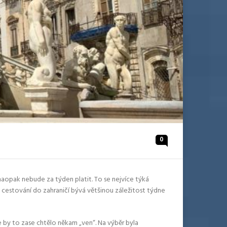
0
naopak nebude za týden platit. To se nejvíce týká
 cestování do zahraničí bývá většinou záležitost týdne
 by to zase chtělo někam „ven“. Na výběr byla