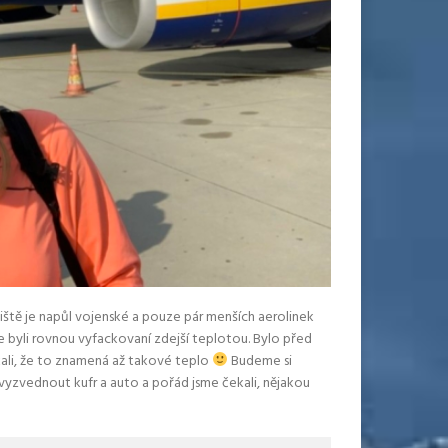
Letiště je napůl vojenské a pouze pár menších aerolinek
sme byli rovnou vyfackovaní zdejší teplotou. Bylo před
ekali, že to znamená až takové teplo
Budeme si
 vyzvednout kufr a auto a pořád jsme čekali, nějakou