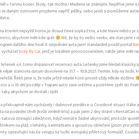
ěl v červnu konec školy, tak možná i Madeira se známými. Nejdříve jsme si kl
 se daným ostrovem projdeme napříč pěšky, nebo jestli si pomůžeme autem,
ěsíce.
na kterém nejvyšší horou je dosud činná sopka Etna, a kde hlavní město je z
 proto, abychom měli kde spát
Né, že by to nešlo venku, ale stan jsme s
ogram dalšího dne hodí. K objednání auta jsem standardně použil portál
Ren
i vycházel
Sicily By Car
, jenž je lokálním provozovatelem, takže jsme měli r
h letenek a k tomu dopasovat rezervaci auta. Letenky jsme hledali klasicky
jak stanovila datum dovolené na 31.7. – 10.8.2021. Termín, kdy na Sicílii, k
eřešili. Řekli jsme si, že naše ještě mladé kosti prostě vždy někde složíme
ov a o 10 dní později v Trapani auto zase vrátíme a poletíme zpět do Prahy 
k taky abychom se dostali i zpět.
 a překvapivě nám vycházely i dubnové predikce o Covidové situaci. Itálie s
a na poslední chvíli (kvůli změně letu) a pak jsem 2 dny strávil s RentalCar
 to taková stresující záležitost, když nemáte žádné ubytování, protože spolé
eštníkem na pláž, s lehátky, karimatkami a spoustou oblečení (
pozn. pro příš
 opravňující nás ke vstupu na Sicílii: evropský příletový formulář, Covidov