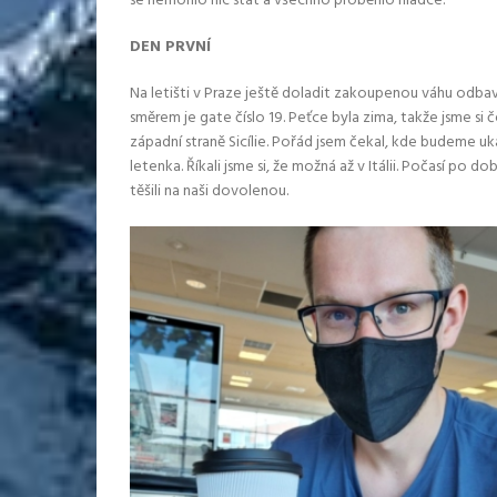
se nemohlo nic stát a všechno proběhlo hladce.
DEN PRVNÍ
Na letišti v Praze ještě doladit zakoupenou váhu odbave
směrem je gate číslo 19. Peťce byla zima, takže jsme si č
západní straně Sicílie. Pořád jsem čekal, kde budeme uk
letenka. Říkali jsme si, že možná až v Itálii. Počasí po d
těšili na naši dovolenou.