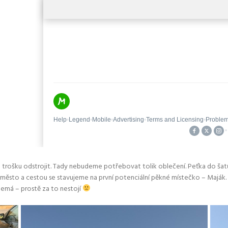
se trošku odstrojit. Tady nebudeme potřebovat tolik oblečení. Peťka do šatů
ni město a cestou se stavujeme na první potenciální pěkné místečko – Maják
emá – prostě za to nestojí