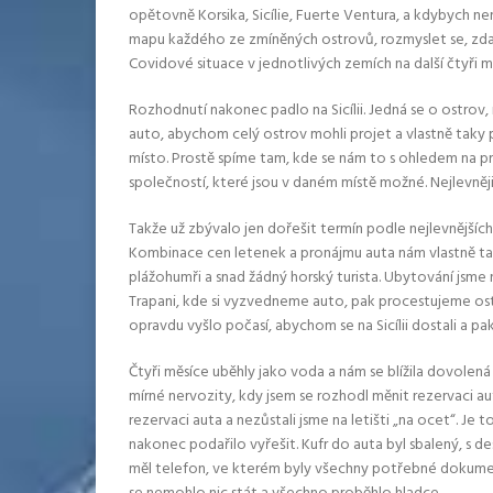
opětovně Korsika, Sicílie, Fuerte Ventura, a kdybych nem
mapu každého ze zmíněných ostrovů, rozmyslet se, zda
Covidové situace v jednotlivých zemích na další čtyři m
Rozhodnutí nakonec padlo na Sicílii. Jedná se o ostrov, 
auto, abychom celý ostrov mohli projet a vlastně taky
místo. Prostě spíme tam, kde se nám to s ohledem na pr
společností, které jsou v daném místě možné. Nejlevněj
Takže už zbývalo jen dořešit termín podle nejlevnějšíc
Kombinace cen letenek a pronájmu auta nám vlastně tak ně
plážohumři a snad žádný horský turista. Ubytování jsme n
Trapani, kde si vyzvedneme auto, pak procestujeme ostr
opravdu vyšlo počasí, abychom se na Sicílii dostali a pa
Čtyři měsíce uběhly jako voda a nám se blížila dovolená
mírné nervozity, kdy jsem se rozhodl měnit rezervaci aut
rezervaci auta a nezůstali jsme na letišti „na ocet“. Je
nakonec podařilo vyřešit. Kufr do auta byl sbalený, s d
měl telefon, ve kterém byly všechny potřebné dokumenty