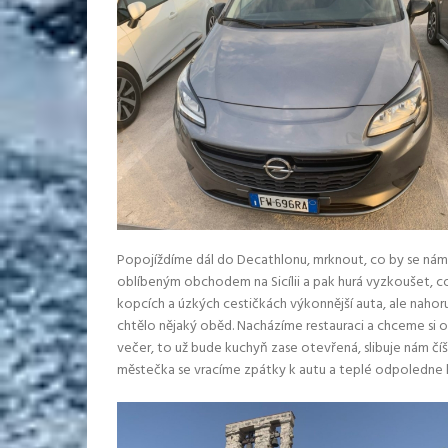
Popojíždíme dál do Decathlonu, mrknout, co by se nám mo
oblíbeným obchodem na Sicílii a pak hurá vyzkoušet, c
kopcích a úzkých cestičkách výkonnější auta, ale nahoru
chtělo nějaký oběd. Nacházíme restauraci a chceme si ob
večer, to už bude kuchyň zase otevřená, slibuje nám čí
městečka se vracíme zpátky k autu a teplé odpoledne h