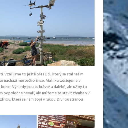
Vzali jsme to ještě přes Lidl, který se stal našim
se nachází městečko Erice. Malinko zdržujeme v
onci. Výhledy jsou tu krásné a daleké, ale už by to
řes odpoledne nevaří, ale můžeme se stavit zhruba v 7
linou, která se nám topí v rukou. Druhou stranou