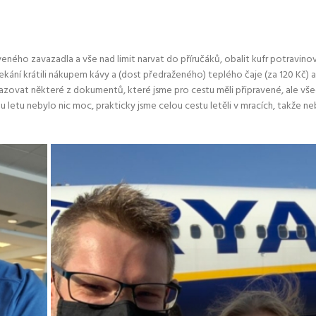
ného zavazadla a vše nad limit narvat do příručáků, obalit kufr potravinov
ekání krátili nákupem kávy a (dost předraženého) teplého čaje (za 120 Kč) a t
azovat některé z dokumentů, které jsme pro cestu měli připravené, ale všec
obu letu nebylo nic moc, prakticky jsme celou cestu letěli v mracích, takže ne