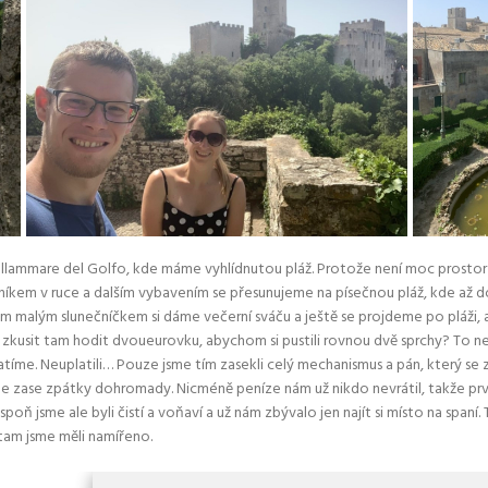
tellammare del Golfo, kde máme vyhlídnutou pláž. Protože není moc prostor
níkem v ruce a dalším vybavením se přesunujeme na písečnou pláž, kde až d
ašim malým slunečníčkem si dáme večerní sváču a ještě se projdeme po pláži
 zkusit tam hodit dvoueurovku, abychom si pustili rovnou dvě sprchy? To n
atíme. Neuplatili… Pouze jsme tím zasekli celý mechanismus a pán, který se zro
e zase zpátky dohromady. Nicméně peníze nám už nikdo nevrátil, takže prv
poň jsme ale byli čistí a voňaví a už nám zbývalo jen najít si místo na spaní.
 tam jsme měli namířeno.