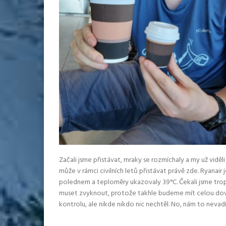
Začali jsme přistávat, mraky se rozmíchaly a my už viděli
může v rámci civilních letů přistávat právě zde. Ryanair 
polednem a teploměry ukazovaly 39°C. Čekali jsme tropic
muset zvyknout, protože takhle budeme mít celou dovole
kontrolu, ale nikde nikdo nic nechtěl. No, nám to nevadí