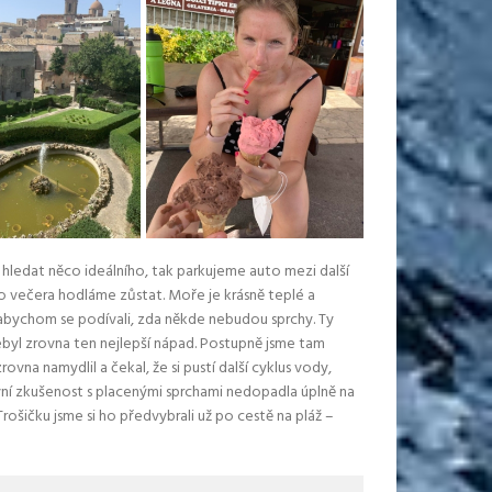
 hledat něco ideálního, tak parkujeme auto mezi další
o večera hodláme zůstat. Moře je krásně teplé a
, abychom se podívali, zda někde nebudou sprchy. Ty
ebyl zrovna ten nejlepší nápad. Postupně jsme tam
vna namydlil a čekal, že si pustí další cyklus vody,
ní zkušenost s placenými sprchami nedopadla úplně na
 Trošičku jsme si ho předvybrali už po cestě na pláž –