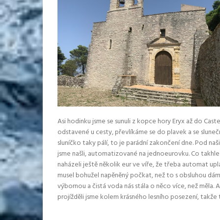
Asi hodinku jsme se sunuli z kopce hory Eryx až do Cas
odstavené u cesty, převlíkáme se do plavek a se sluneč
sluníčko taky pálí, to je parádní zakončení dne. Pod n
jsme našli, automatizované na jednoeurovku. Co takhle
naházeli ještě několik eur ve víře, že třeba automat upl
musel bohužel napěněný počkat, než to s obsluhou dám
výbornou a čistá voda nás stála o něco více, než měla. As
projížděli jsme kolem krásného lesního posezení, takže