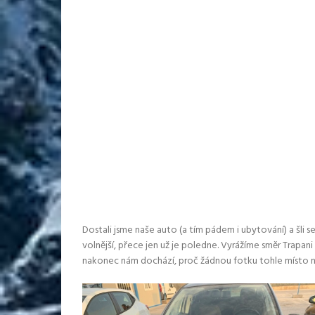
Dostali jsme naše auto (a tím pádem i ubytování) a šli 
volnější, přece jen už je poledne. Vyrážíme směr Trapa
nakonec nám dochází, proč žádnou fotku tohle místo n